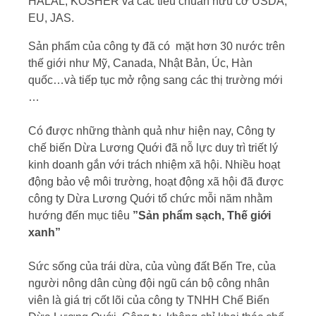
HALAL, KOSHER và các tiêu chuẩn hữu cơ USDA,
EU, JAS.
Sản phẩm của công ty đã có mặt hơn 30 nước trên
thế giới như Mỹ, Canada, Nhật Bản, Úc, Hàn
quốc…và tiếp tục mở rộng sang các thị trường mới
…
Có được những thành quả như hiện nay, Công ty
chế biến Dừa Lương Quới đã nỗ lực duy trì triết lý
kinh doanh gắn với trách nhiệm xã hội. Nhiều hoạt
động bảo vệ môi trường, hoạt động xã hội đã được
công ty Dừa Lương Quới tổ chức mỗi năm nhằm
hướng đến mục tiêu
”Sản phẩm sạch, Thế giới
xanh”
Sức sống của trái dừa, của vùng đất Bến Tre, của
người nông dân cùng đội ngũ cán bộ công nhân
viên là giá trị cốt lõi của công ty TNHH Chế Biến