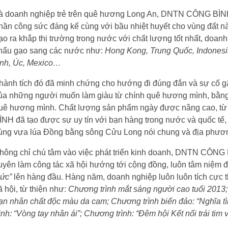
à doanh nghiệp trẻ trên quê hương Long An, DNTN CÔNG BÌN
hần công sức đáng kể cùng với bầu nhiệt huyết cho vùng đất nà
ạo ra khắp thị trường trong nước với chất lượng tốt nhất, doan
hẩu gạo sang các nước như:
Hong Kong, Trung Quốc, Indonesia
nh, Úc, Mexico…
hành tích đó đã minh chứng cho hướng đi đúng đắn và sự cố g
ủa những người muốn làm giàu từ chính quê hương mình, bằn
uê hương mình. Chất lượng sản phẩm ngày được nâng cao, t
ÌNH đã tạo được sự uy tín với bạn hàng trong nước và quốc tế,
ùng vựa lúa Đồng bằng sông Cửu Long nói chung và địa phương
hông chỉ chú tâm vào việc phát triển kinh doanh, DNTN CÔN
uyên làm công tác xã hội hướng tới cộng đồng, luôn tâm niệm 
ức”
lên hàng đầu. Hàng năm, doanh nghiệp luôn luôn tích cực 
ã hội, từ thiện như:
Chương trình mắt sáng người cao tuổi 2013
ạn nhân chất độc màu da cam; Chương trình biển đảo: “Nghĩa 
rình: “Vòng tay nhân ái”; Chương trình: “Đêm hội Kết nối trái ti