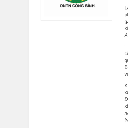
L
p
g
k
A
T
c
q
B
v
K
x
Đ
x
n
t