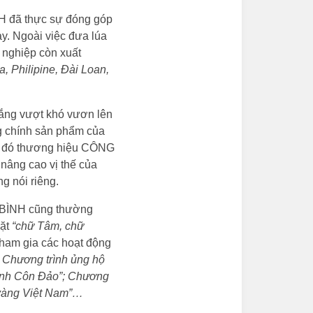
H đã thực sự đóng góp
y. Ngoài việc đưa lúa
h nghiệp còn xuất
, Philipine, Đài Loan,
ắng vượt khó vươn lên
g chính sản phẩm của
ừ đó thương hiệu CÔNG
 nâng cao vị thế của
 nói riêng.
G BÌNH cũng thường
đặt
“chữ Tâm, chữ
tham gia các hoạt động
; Chương trình ủng hộ
tình Côn Đảo”; Chương
m vàng Việt Nam”…