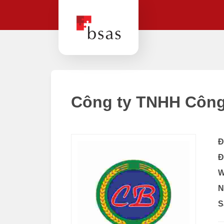
Công ty TNHH Công
Đ
Đ
W
N
S