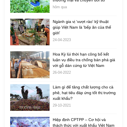
thương mại và chuyển đổi số
hôm qua
Ngành gia vị ‘vượt rào' kỹ thuật
giúp Việt Nam là 'bếp ăn của thế
giới'
24-04-2023
Hoa Kỳ lùi thời hạn công bố kết
luận vụ điều tra chống bán phá giá
với gỗ dán cứng từ Việt Nam
26-04-2022
Làm gì để tăng chất lượng cho cà
phê, hạt tiêu đáp ứng tốt thị trường
xuất khẩu?
29-10-2021
Hiệp định CPTPP – Cơ hội và
thách thức với xuất khẩu Việt Nam