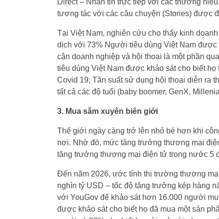
Direct – Nhắn tin trực tiếp với các thương hi
tương tác với các câu chuyện (Stories) được đ
Tại Việt Nam, nghiên cứu cho thấy kinh doanh
dịch với 73% Người tiêu dùng Việt Nam được kh
cận doanh nghiệp và hội thoại là một phần qu
tiêu dùng Việt Nam được khảo sát cho biết họ t
Covid 19; Tần suất sử dụng hội thoại diễn ra 
tất cả các độ tuổi (baby boomer, GenX, Millenia
3. Mua sắm xuyên biên giới
Thế giới ngày càng trở lên nhỏ bé hơn khi c
nơi. Nhờ đó, mức tăng trưởng thương mại điện
tăng trưởng thương mại điện tử trong nước 5 
Đến năm 2026, ước tính thị trường thương mại đ
nghìn tỷ USD – tốc độ tăng trưởng kép hàng 
với YouGov để khảo sát hơn 16.000 người mua
được khảo sát cho biết họ đã mua một sản p