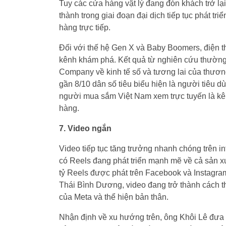
Tuy các cửa hàng vật lý đang đón khách trở lạ
thành trong giai đoạn đại dịch tiếp tục phát t
hàng trực tiếp.
Đối với thế hệ Gen X và Baby Boomers, điện t
kênh khám phá. Kết quả từ nghiên cứu thườ
Company về kinh tế số và tương lai của thương
gần 8/10 dân số tiêu biểu hiện là người tiêu 
người mua sắm Việt Nam xem trực tuyến là kên
hàng.
7. Video ngắn
Video tiếp tục tăng trưởng nhanh chóng trên in
có Reels đang phát triển mạnh mẽ về cả sản xu
tỷ Reels được phát trên Facebook và Instagram
Thái Bình Dương, video đang trở thành cách 
của Meta và thể hiện bản thân.
Nhận định về xu hướng trên, ông Khôi Lê đưa