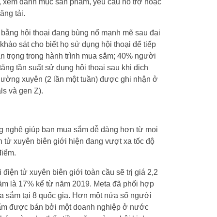
ệu, xem danh mục sản phẩm, yêu cầu hỗ trợ hoặc
ăng tải.
 bằng hội thoại đang bùng nổ mạnh mẽ sau đại
ảo sát cho biết họ sử dụng hội thoại để tiếp
an trọng trong hành trình mua sắm; 40% người
ăng tần suất sử dụng hội thoại sau khi dịch
thường xuyên (2 lần một tuần) được ghi nhận ở
ls và gen Z).
ông nghệ giúp bạn mua sắm dễ dàng hơn từ mọi
 tử xuyên biên giới hiện đang vượt xa tốc độ
điểm.
iện tử xuyên biên giới toàn cầu sẽ trị giá 2,2
năm là 17% kể từ năm 2019. Meta đã phối hợp
 sắm tại 8 quốc gia. Hơn một nửa số người
hẩm được bán bởi một doanh nghiệp ở nước