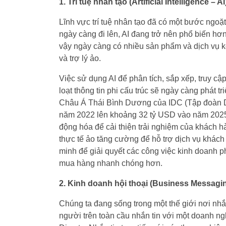
1. Trí tuệ nhân tạo (Artificial Intelligence – AI
Lĩnh vực trí tuệ nhân tạo đã có một bước ngo
ngày càng đi lên, AI đang trở nên phổ biến h
vậy ngày càng có nhiều sản phẩm và dịch vụ kết
và trợ lý ảo.
Việc sử dụng AI để phân tích, sắp xếp, truy cậ
loạt thông tin phi cấu trúc sẽ ngày càng phát t
Châu Á Thái Bình Dương của IDC (Tập đoàn Dữ
năm 2022 lên khoảng 32 tỷ USD vào năm 2025
động hóa để cải thiện trải nghiệm của khách hàn
thực tế ảo tăng cường để hỗ trợ dịch vụ khác
minh để giải quyết các công việc kinh doanh ph
mua hàng nhanh chóng hơn.
2. Kinh doanh hội thoại (Business Messagi
Chúng ta đang sống trong một thế giới nơi nhắ
người trên toàn cầu nhắn tin với một doanh n