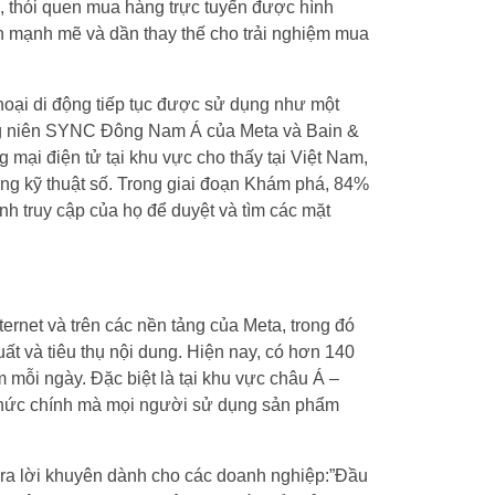
i, thói quen mua hàng trực tuyến được hình
riển mạnh mẽ và dần thay thế cho trải nghiệm mua
hoại di động tiếp tục được sử dụng như một
ng niên SYNC Đông Nam Á của Meta và Bain &
 mại điện tử tại khu vực cho thấy tại Việt Nam,
dùng kỹ thuật số. Trong giai đoạn Khám phá, 84%
h truy cập của họ để duyệt và tìm các mặt
ternet và trên các nền tảng của Meta, trong đó
ất và tiêu thụ nội dung. Hiện nay, có hơn 140
 mỗi ngày. Đặc biệt là tại khu vực châu Á –
thức chính mà mọi người sử dụng sản phẩm
 ra lời khuyên dành cho các doanh nghiệp:”Đầu