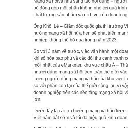
Mạng xã hộivà nhà sáng tạo nội dung – người
bè đóng góp một phần không nhỏ tới quá trìn
chất lượng sản phẩm và dịch vụ của doanh ng
Ông Khôi Lê – Giám đốc quốc gia thị trường 
hướngmạng xã hội hứa hẹn sẽ phát triển mạnh
nghiệp không thể bỏ qua trong năm 2023.
So với 3 năm về trước, việc vận hành một doan
khi số hóa bao phủ và các đối thủ cạnh tranh c
mới nhất của eMarketer, khu vực châu Á – T
người dùng mạng xã hội trên toàn thế giới và
lượng người dùng mạng xã hội của khu vực tro
so với phần còn lại của thế giới cộng lại. Vì 
doanh nghiệp trên các nền tảng mạng xã hội và
lớn.
Dưới đây là các xu hướng mạng xã hội được dự
Việt nắm bắt sớm và tối đa hiệu quả kinh doan