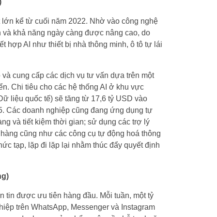
)
ặt lớn kể từ cuối năm 2022. Nhờ vào công nghệ
ơn và khả năng ngày càng được nâng cao, do
 hợp AI như thiết bị nhà thông minh, ô tô tự lái
p và cung cấp các dịch vụ tư vấn dựa trên một
riển. Chi tiêu cho các hệ thống AI ở khu vực
 liệu quốc tế) sẽ tăng từ 17,6 tỷ USD vào
. Các doanh nghiệp cũng đang ứng dụng tự
g và tiết kiệm thời gian; sử dụng các trợ lý
h hàng cũng như các công cụ tự động hoá thông
ức tạp, lặp đi lặp lại nhằm thúc đẩy quyết định
ng)
n tin được ưu tiên hàng đầu. Mỗi tuần, một tỷ
ghiệp trên WhatsApp, Messenger và Instagram