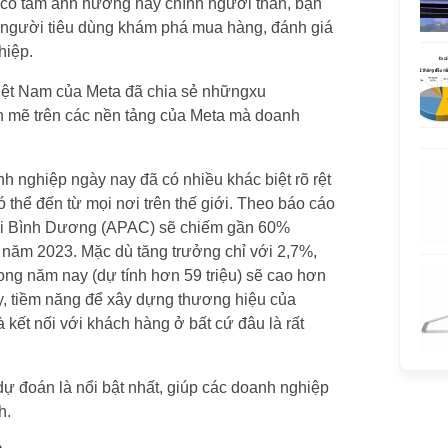
 có tầm ảnh hưởng hay chính người thân, bạn
h người tiêu dùng khám phá mua hàng, đánh giá
hiệp.
Việt Nam của Meta đã chia sẻ nhữngxu
 mẽ trên các nền tảng của Meta mà doanh
h nghiệp ngày nay đã có nhiều khác biệt rõ rệt
ó thể đến từ mọi nơi trên thế giới. Theo báo cáo
hái Bình Dương (APAC) sẽ chiếm gần 60%
o năm 2023. Mặc dù tăng trưởng chỉ với 2,7%,
ng năm nay (dự tính hơn 59 triệu) sẽ cao hơn
vậy, tiềm năng để xây dựng thương hiệu của
 kết nối với khách hàng ở bất cứ đâu là rất
 đoán là nổi bật nhất, giúp các doanh nghiệp
h.