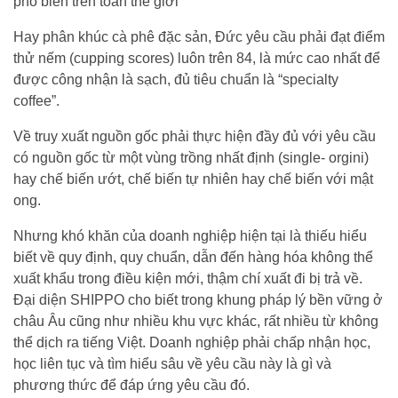
phổ biến trên toàn thế giới
Hay phân khúc cà phê đặc sản, Đức yêu cầu phải đạt điểm
thử nếm (cupping scores) luôn trên 84, là mức cao nhất để
được công nhận là sạch, đủ tiêu chuẩn là “specialty
coffee”.
Về truy xuất nguồn gốc phải thực hiện đầy đủ với yêu cầu
có nguồn gốc từ một vùng trồng nhất định (single- orgini)
hay chế biến ướt, chế biến tự nhiên hay chế biến với mật
ong.
Nhưng khó khăn của doanh nghiệp hiện tại là thiếu hiểu
biết về quy định, quy chuẩn, dẫn đến hàng hóa không thể
xuất khẩu trong điều kiện mới, thậm chí xuất đi bị trả về.
Đại diện SHIPPO cho biết trong khung pháp lý bền vững ở
châu Âu cũng như nhiều khu vực khác, rất nhiều từ không
thể dịch ra tiếng Việt. Doanh nghiệp phải chấp nhận học,
học liên tục và tìm hiểu sâu về yêu cầu này là gì và
phương thức để đáp ứng yêu cầu đó.