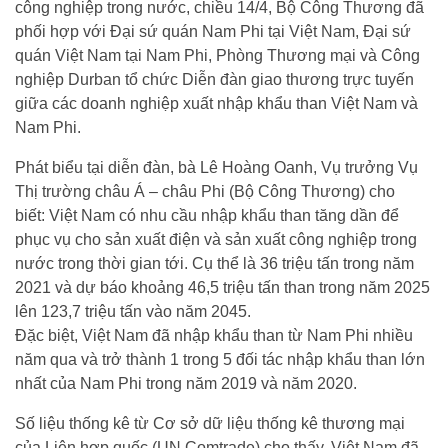
công nghiệp trong nước, chiều 14/4, Bộ Công Thương đã
phối hợp với Đại sứ quán Nam Phi tại Việt Nam, Đại sứ
quán Việt Nam tại Nam Phi, Phòng Thương mại và Công
nghiệp Durban tổ chức Diễn đàn giao thương trực tuyến
giữa các doanh nghiệp xuất nhập khẩu than Việt Nam và
Nam Phi.
Phát biểu tại diễn đàn, bà Lê Hoàng Oanh, Vụ trưởng Vụ
Thị trường châu Á – châu Phi (Bộ Công Thương) cho
biết: Việt Nam có nhu cầu nhập khẩu than tăng dần để
phục vụ cho sản xuất điện và sản xuất công nghiệp trong
nước trong thời gian tới. Cụ thể là 36 triệu tấn trong năm
2021 và dự báo khoảng 46,5 triệu tấn than trong năm 2025
lên 123,7 triệu tấn vào năm 2045.
Đặc biệt, Việt Nam đã nhập khẩu than từ Nam Phi nhiều
năm qua và trở thành 1 trong 5 đối tác nhập khẩu than lớn
nhất của Nam Phi trong năm 2019 và năm 2020.
Số liệu thống kê từ Cơ sở dữ liệu thống kê thương mại
của Liên hợp quốc (UN Comtrade) cho thấy, Việt Nam đã