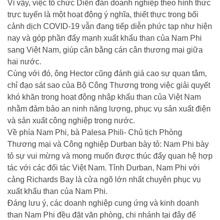
Vì vậy, việc tổ chức Diễn đàn doanh nghiệp theo hình thức
trực tuyến là một hoạt động ý nghĩa, thiết thực trong bối
cảnh dịch COVID-19 vẫn đang tiếp diễn phức tạp như hiện
nay và góp phần đẩy mạnh xuất khẩu than của Nam Phi
sang Việt Nam, giúp cân bằng cán cân thương mại giữa
hai nước.
Cùng với đó, ông Hector cũng đánh giá cao sự quan tâm,
chỉ đạo sát sao của Bộ Công Thương trong việc giải quyết
khó khăn trong hoạt động nhập khẩu than của Việt Nam
nhằm đảm bảo an ninh năng lượng, phục vụ sản xuất điện
và sản xuất công nghiệp trong nước.
Về phía Nam Phi, bà Palesa Phili- Chủ tịch Phòng
Thương mại và Công nghiệp Durban bày tỏ: Nam Phi bày
tỏ sự vui mừng và mong muốn được thúc đẩy quan hệ hợp
tác với các đối tác Việt Nam. Tỉnh Durban, Nam Phi với
cảng Richards Bay là cửa ngõ lớn nhất chuyên phục vụ
xuất khẩu than của Nam Phi.
Đáng lưu ý, các doanh nghiệp cung ứng và kinh doanh
than Nam Phi đều đặt văn phòng, chi nhánh tại đây để