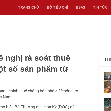
TRANG CHỦ
BỘ TIÊU CHÍ
BSAS
TIN TỨC
 nghị rà soát thuế
Ti
ột số sản phẩm từ
hành chính thuế chống bán phá giá/chống trợ
ệt Nam.
ho biết, Bộ Thương mại Hoa Kỳ (DOC) đã