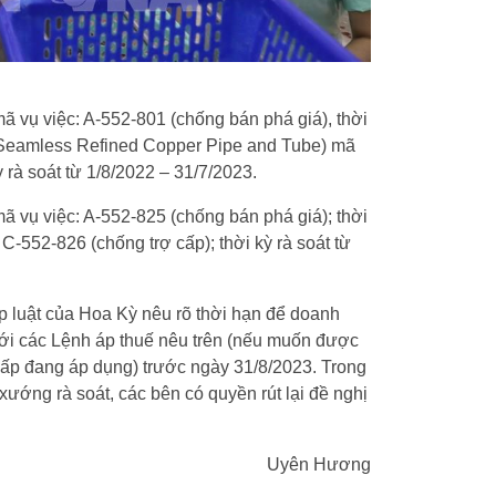
 mã vụ việc: A-552-801 (chống bán phá giá), thời
 (Seamless Refined Copper Pipe and Tube) mã
ỳ rà soát từ 1/8/2022 – 31/7/2023.
 mã vụ việc: A-552-825 (chống bán phá giá); thời
 C-552-826 (chống trợ cấp); thời kỳ rà soát từ
áp luật của Hoa Kỳ nêu rõ thời hạn để doanh
với các Lệnh áp thuế nêu trên (nếu muốn được
cấp đang áp dụng) trước ngày 31/8/2023. Trong
ướng rà soát, các bên có quyền rút lại đề nghị
Uyên Hương