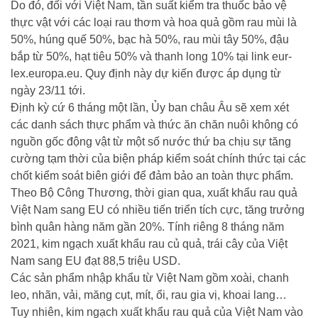
Do đó, đối với Việt Nam, tần suất kiểm tra thuốc bảo vệ
thực vật với các loại rau thơm và hoa quả gồm rau mùi là
50%, húng quế 50%, bạc hà 50%, rau mùi tây 50%, đậu
bắp từ 50%, hạt tiêu 50% và thanh long 10% tại link eur-
lex.europa.eu. Quy định này dự kiến được áp dụng từ
ngày 23/11 tới.
Định kỳ cứ 6 tháng một lần, Ủy ban châu Âu sẽ xem xét
các danh sách thực phẩm và thức ăn chăn nuôi không có
nguồn gốc động vật từ một số nước thứ ba chịu sự tăng
cường tạm thời của biện pháp kiểm soát chính thức tại các
chốt kiểm soát biên giới để đảm bảo an toàn thực phẩm.
Theo Bộ Công Thương, thời gian qua, xuất khẩu rau quả
Việt Nam sang EU có nhiều tiến triển tích cực, tăng trưởng
bình quân hàng năm gần 20%. Tính riêng 8 tháng năm
2021, kim ngạch xuất khẩu rau củ quả, trái cây của Việt
Nam sang EU đạt 88,5 triệu USD.
Các sản phẩm nhập khẩu từ Việt Nam gồm xoài, chanh
leo, nhãn, vải, măng cụt, mít, ổi, rau gia vị, khoai lang…
Tuy nhiên, kim ngạch xuất khẩu rau quả của Việt Nam vào