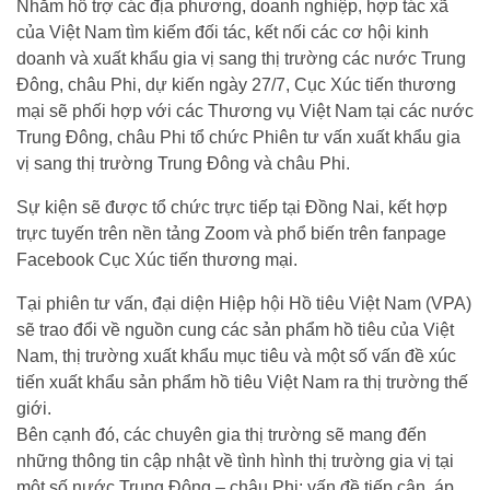
Nhằm hỗ trợ các địa phương, doanh nghiệp, hợp tác xã
của Việt Nam tìm kiếm đối tác, kết nối các cơ hội kinh
doanh và xuất khẩu gia vị sang thị trường các nước Trung
Đông, châu Phi, dự kiến ngày 27/7, Cục Xúc tiến thương
mại sẽ phối hợp với các Thương vụ Việt Nam tại các nước
Trung Đông, châu Phi tổ chức Phiên tư vấn xuất khẩu gia
vị sang thị trường Trung Đông và châu Phi.
Sự kiện sẽ được tổ chức trực tiếp tại Đồng Nai, kết hợp
trực tuyến trên nền tảng Zoom và phổ biến trên fanpage
Facebook Cục Xúc tiến thương mại.
Tại phiên tư vấn, đại diện Hiệp hội Hồ tiêu Việt Nam (VPA)
sẽ trao đổi về nguồn cung các sản phẩm hồ tiêu của Việt
Nam, thị trường xuất khẩu mục tiêu và một số vấn đề xúc
tiến xuất khẩu sản phẩm hồ tiêu Việt Nam ra thị trường thế
giới.
Bên cạnh đó, các chuyên gia thị trường sẽ mang đến
những thông tin cập nhật về tình hình thị trường gia vị tại
một số nước Trung Đông – châu Phi; vấn đề tiếp cận, áp