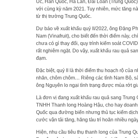
Úc, Hàn Quốc, Hà Lan, Đài Loan (Trung Quốc)
với cùng kỳ năm 2021. Tuy nhiên, mức tăng nà
từ thị trường Trung Quốc.
Dự báo về xuất khẩu quý II/2022, ông Đặng P
Nam (Vinafruit), cho biết đến thời điểm này,
chưa có gì thay đổi, quy trình kiểm soát COVID
rất nghiêm ngặt. Do vậy, xuất khẩu rau quả sang
đạm.
Đặc biệt, quý II là thời điểm thu hoạch rộ của n
nhãn, chôm chôm… Riêng các tỉnh Nam Bộ, sản lư
ông Nguyên lo ngại tình trạng được mùa rớt giá
Là đơn vị đang xuất khẩu rau quả sang Trung
TNHH Thanh long Hoàng Hậu, cho hay doanh n
Quốc qua đường biển nhưng thủ tục kiểm dịch 
cước vận tải tăng, hãng tàu trì hoãn nhiều n
Hiện, nhu cầu tiêu thụ thanh long của Trung 