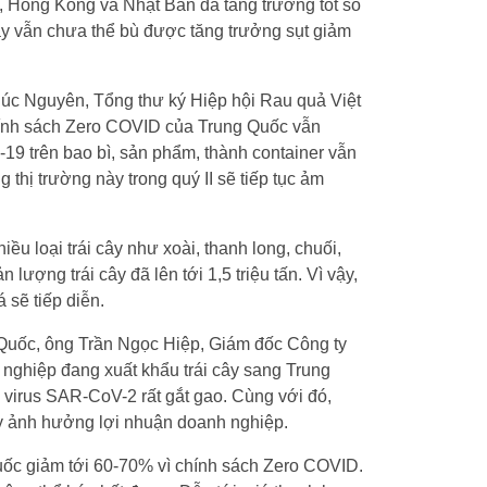
, Hồng Kông và Nhật Bản đã tăng trưởng tốt so
y vẫn chưa thể bù được tăng trưởng sụt giảm
húc Nguyên, Tổng thư ký Hiệp hội Rau quả Việt
 chính sách Zero COVID của Trung Quốc vẫn
-19 trên bao bì, sản phẩm, thành container vẫn
 thị trường này trong quý II sẽ tiếp tục ảm
hiều loại trái cây như xoài, thanh long, chuối,
ợng trái cây đã lên tới 1,5 triệu tấn. Vì vậy,
 sẽ tiếp diễn.
 Quốc, ông Trần Ngọc Hiệp, Giám đốc Công ty
ghiệp đang xuất khẩu trái cây sang Trung
virus SAR-CoV-2 rất gắt gao. Cùng với đó,
gày ảnh hưởng lợi nhuận doanh nghiệp.
Quốc giảm tới 60-70% vì chính sách Zero COVID.