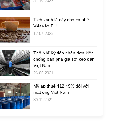
31-10-2022
Tích xanh lá cây cho cà phê
Việt vào EU
12-07-2023
Thổ Nhĩ Kỳ tiếp nhận đơn kiện
chống bán phá giá sợi kéo dãn
Việt Nam
26-05-2021
Mỹ áp thuế 412,49% đối với
mật ong Việt Nam
30-11-2021