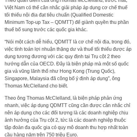
Theo quan điểm của ôngThomas McClelland, trước mắt,
Việt Nam có thể cân nhắc giải pháp áp dụng cơ chế thuế
tối thiểu nội địa đạt tiêu chuẩn (Qualified Domestic
Minimum Top-up Tax – QDMTT) để giành quyền thu phần
thuế bổ sung trước các quốc gia khác.
“Nói một cách dễ hiểu, QDMTT là cơ chế nội địa, trong đó,
việc tính toán lợi nhuận thặng dư và thuế tối thiểu được áp
dụng tương đương với các quy định tại Trụ cột 2 theo
hướng dẫn của OECD. Đây là biện pháp mà một số quốc
gia và vũng lãnh thổ như Hong Kong (Trung Quốc),
Singapore, Malaysia đã công bố ý định áp dụng”, ông
Thomas McClelland cho biết.
Theo ông Thomas McClelland, là biện pháp phản ứng
nhanh, việc áp dụng QDMTT cũng cần được cân nhắc chỉ
nên áp dụng cho các đối tượng là các doanh nghiệp chịu
ảnh hưởng của Trụ cột 2, tức là các doanh nghiệp thuộc
tập đoàn đa quốc gia có quy mô doanh thu hợp nhất toàn
cầu hàng năm trên 750 triệu Euro.