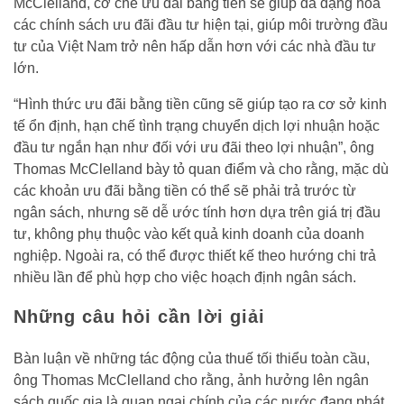
McClelland, cơ chế ưu đãi bằng tiền sẽ giúp đa dạng hóa
các chính sách ưu đãi đầu tư hiện tại, giúp môi trường đầu
tư của Việt Nam trở nên hấp dẫn hơn với các nhà đầu tư
lớn.
“Hình thức ưu đãi bằng tiền cũng sẽ giúp tạo ra cơ sở kinh
tế ổn định, hạn chế tình trạng chuyển dịch lợi nhuận hoặc
đầu tư ngắn hạn như đối với ưu đãi theo lợi nhuận”, ông
Thomas McClelland bày tỏ quan điểm và cho rằng, mặc dù
các khoản ưu đãi bằng tiền có thể sẽ phải trả trước từ
ngân sách, nhưng sẽ dễ ước tính hơn dựa trên giá trị đầu
tư, không phụ thuộc vào kết quả kinh doanh của doanh
nghiệp. Ngoài ra, có thể được thiết kế theo hướng chi trả
nhiều lần để phù hợp cho việc hoạch định ngân sách.
Những câu hỏi cần lời giải
Bàn luận về những tác động của thuế tối thiểu toàn cầu,
ông Thomas McClelland cho rằng, ảnh hưởng lên ngân
sách quốc gia là quan ngại chính của các nước đang phát