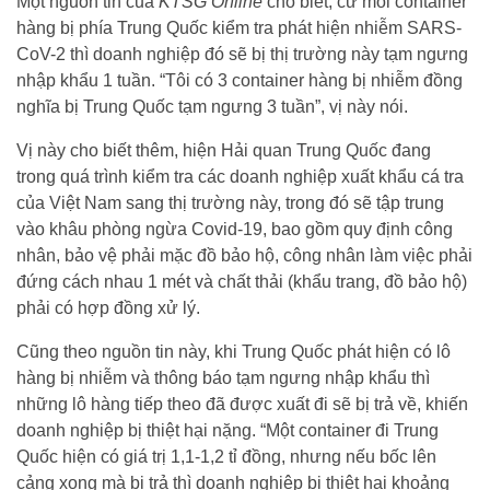
Một nguồn tin của
KTSG Online
cho biết, cứ mỗi container
hàng bị phía Trung Quốc kiểm tra phát hiện nhiễm SARS-
CoV-2 thì doanh nghiệp đó sẽ bị thị trường này tạm ngưng
nhập khẩu 1 tuần. “Tôi có 3 container hàng bị nhiễm đồng
nghĩa bị Trung Quốc tạm ngưng 3 tuần”, vị này nói.
Vị này cho biết thêm, hiện Hải quan Trung Quốc đang
trong quá trình kiểm tra các doanh nghiệp xuất khẩu cá tra
của Việt Nam sang thị trường này, trong đó sẽ tập trung
vào khâu phòng ngừa Covid-19, bao gồm quy định công
nhân, bảo vệ phải mặc đồ bảo hộ, công nhân làm việc phải
đứng cách nhau 1 mét và chất thải (khẩu trang, đồ bảo hộ)
phải có hợp đồng xử lý.
Cũng theo nguồn tin này, khi Trung Quốc phát hiện có lô
hàng bị nhiễm và thông báo tạm ngưng nhập khẩu thì
những lô hàng tiếp theo đã được xuất đi sẽ bị trả về, khiến
doanh nghiệp bị thiệt hại nặng. “Một container đi Trung
Quốc hiện có giá trị 1,1-1,2 tỉ đồng, nhưng nếu bốc lên
cảng xong mà bị trả thì doanh nghiệp bị thiệt hại khoảng