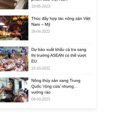
18-05-2023
Thúc đẩy hợp tác nông sản Việt
Nam – Mỹ
28-04-2022
Dự báo xuất khẩu cá tra sang
thị trường ASEAN có thể vượt
EU
10-10-2022
Nông thủy sản sang Trung
Quốc ‘rộng cửa’ nhưng…
vướng rào
09-03-2023