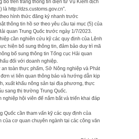
bố trên trang thông tin điện tử Vụ Kiểm dịch
là http://dzs.customs.gov.cn”.
theo hình thức đăng ký nhanh trước
t thông tin hồ sơ theo yêu cầu tại mục (5) của
ải quan Trung Quốc trước ngày 1/7/2023.
hiệp cần nghiên cứu kỹ các quy định của Lệnh
hực hiện bổ sung thông tin, đảm bảo duy trì mã
hông bổ sung thông tin Tổng cục Hải quan
hẩu đối với doanh nghiệp.
ý an toàn thực phẩm, Sở Nông nghiệp và Phát
c đơn vị liên quan thông báo và hướng dẫn kịp
h, xuất khẩu nông sản tại địa phương, thực
ẩu sang thị trường Trung Quốc.
 nghiệp hội viên để nắm bắt và triển khai đáp
g Quốc cần tham vấn kỹ các quy định của
n của cơ quan chuyên ngành tại các công văn