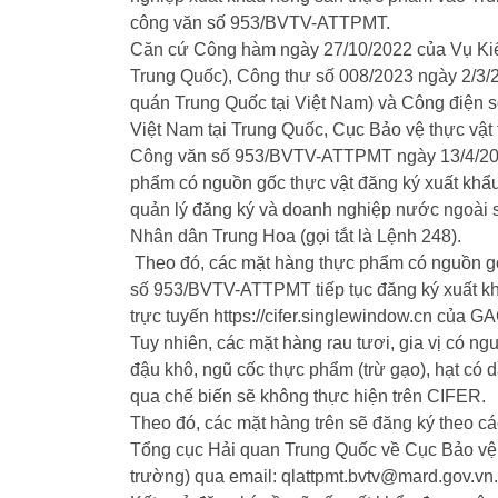
công văn số 953/BVTV-ATTPMT.
Căn cứ Công hàm ngày 27/10/2022 của Vụ Kiể
Trung Quốc), Công thư số 008/2023 ngày 2/3/
quán Trung Quốc tại Việt Nam) và Công điện
Việt Nam tại Trung Quốc, Cục Bảo vệ thực vật
Công văn số 953/BVTV-ATTPMT ngày 13/4/202
phẩm có nguồn gốc thực vật đăng ký xuất khẩ
quản lý đăng ký và doanh nghiệp nước ngoài
Nhân dân Trung Hoa (gọi tắt là Lệnh 248).
Theo đó, các mặt hàng thực phẩm có nguồn gốc
số 953/BVTV-ATTPMT tiếp tục đăng ký xuất kh
trực tuyến https://cifer.singlewindow.cn của GA
Tuy nhiên, các mặt hàng rau tươi, gia vị có ng
đậu khô, ngũ cốc thực phẩm (trừ gạo), hạt có 
qua chế biến sẽ không thực hiện trên CIFER.
Theo đó, các mặt hàng trên sẽ đăng ký theo c
Tổng cục Hải quan Trung Quốc về Cục Bảo vệ 
trường) qua email: qlattpmt.bvtv@mard.gov.vn.