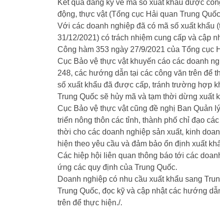
Kết quả đăng ký về mã số xuất khẩu được công 
động, thực vật (Tổng cục Hải quan Trung Quốc) 
Với các doanh nghiệp đã có mã số xuất khẩu (
31/12/2021) có trách nhiệm cung cấp và cập nhậ
Công hàm 353 ngày 27/9/2021 của Tổng cục H
Cục Bảo vệ thực vật khuyến cáo các doanh ng
248, các hướng dẫn tại các công văn trên để t
số xuất khẩu đã được cấp, tránh trường hợp k
Trung Quốc sẽ hủy mã và tạm thời dừng xuất k
Cục Bảo vệ thực vật cũng đề nghị Ban Quản l
triển nông thôn các tỉnh, thành phố chỉ đạo cá
thời cho các doanh nghiệp sản xuất, kinh doan
hiện theo yêu cầu và đảm bảo ổn định xuất kh
Các hiệp hội liên quan thông báo tới các doanh
ứng các quy định của Trung Quốc.
Doanh nghiệp có nhu cầu xuất khẩu sang Trun
Trung Quốc, đọc kỹ và cập nhật các hướng dẫ
trên để thực hiện./.