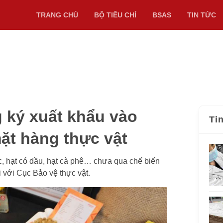
TRANG CHỦ
BỘ TIÊU CHÍ
BSAS
TIN TỨC
 ký xuất khẩu vào
Ti
ặt hàng thực vật
ốc, hạt có dầu, hạt cà phê… chưa qua chế biến
 với Cục Bảo vệ thực vật.