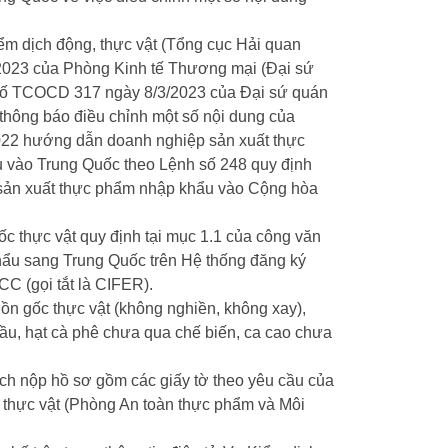
m dịch động, thực vật (Tổng cục Hải quan
2023 của Phòng Kinh tế Thương mại (Đại sứ
 số TCOCD 317 ngày 8/3/2023 của Đại sứ quán
 thông báo điều chỉnh một số nội dung của
2 hướng dẫn doanh nghiệp sản xuất thực
u vào Trung Quốc theo Lệnh số 248 quy định
 sản xuất thực phẩm nhập khẩu vào Cộng hòa
 thực vật quy định tại mục 1.1 của công văn
ẩu sang Trung Quốc trên Hệ thống đăng ký
CC (gọi tắt là CIFER).
uồn gốc thực vật (không nghiền, không xay),
dầu, hạt cà phê chưa qua chế biến, ca cao chưa
ách nộp hồ sơ gồm các giấy tờ theo yêu cầu của
thực vật (Phòng An toàn thực phẩm và Môi