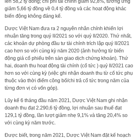
lên 58,2 tỷ đồng; chi phí tài chính giảm 92,8%, tương ứng
giảm 5,66 tỷ đồng về 0,4 tỷ đồng và các hoạt động khác
biến động không đáng kể.
Dược Việt Nam đưa ra 2 nguyên nhân chính khiến lợi
nhuận tăng trong quý II/2021 so với quý II/2020. Thứ nhất,
các khoản dự phòng đầu tư tài chính trích lập quý II/2021
cao hơn so với cùng kỳ năm 2020 (ảnh hưởng từ biến
động giá cổ phiếu trên sàn giao dịch chứng khoán). Thứ
hai, doanh thu hoạt động tài chính (cổ tức ) quý II/2021 cao
hơn so với cùng kỳ (việc ghi nhận doanh thu từ cổ tức phụ
thuộc vào thời điểm công bố/chi trả cổ tức trong năm của
từng đơn vị có vốn góp).
Lũy kế 6 tháng đầu năm 2021, Dược Việt Nam ghi nhận
doanh thu đạt 2.290,6 tỷ đồng, lợi nhuận sau thuế đạt
129,1 tỷ đồng, lần lượt giảm nhẹ 9,1% và tăng 20,4% so
với cùng kỳ năm trước.
Được biết, trong năm 2021, Dược Việt Nam đặt kế hoạch