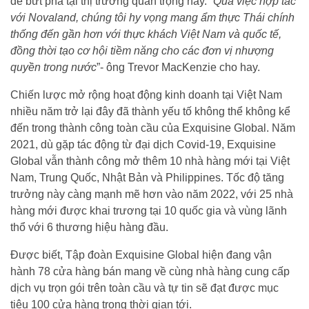
để bứt phá tại thị trường quan trọng này. “
Qua việc hợp tác
với Novaland, chúng tôi hy vọng mang ẩm thực Thái chính
thống đến gần hơn với thực khách Việt Nam và quốc tế,
đồng thời tạo cơ hội tiềm năng cho các đơn vị nhượng
quyền trong nước
”- ông Trevor MacKenzie cho hay.
Chiến lược mở rộng hoạt động kinh doanh tại Việt Nam
nhiều năm trở lại đây đã thành yếu tố không thể không kể
đến trong thành công toàn cầu của Exquisine Global. Năm
2021, dù gặp tác động từ đại dịch Covid-19, Exquisine
Global vẫn thành công mở thêm 10 nhà hàng mới tại Việt
Nam, Trung Quốc, Nhật Bản và Philippines. Tốc độ tăng
trưởng này càng mạnh mẽ hơn vào năm 2022, với 25 nhà
hàng mới được khai trương tại 10 quốc gia và vùng lãnh
thổ với 6 thương hiệu hàng đầu.
Được biết, Tập đoàn Exquisine Global hiện đang vận
hành 78 cửa hàng bán mang về cùng nhà hàng cung cấp
dịch vụ trọn gói trên toàn cầu và tự tin sẽ đạt được mục
tiêu 100 cửa hàng trong thời gian tới.