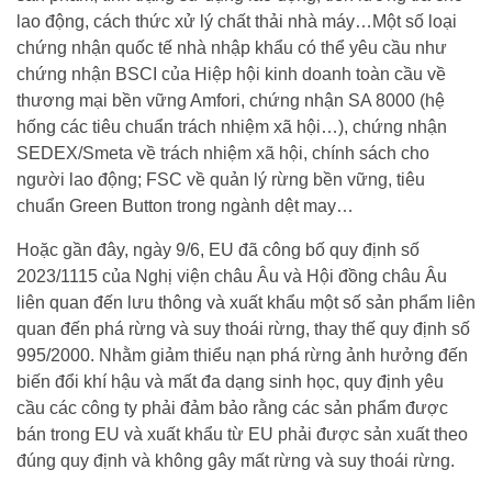
lao động, cách thức xử lý chất thải nhà máy…Một số loại
chứng nhận quốc tế nhà nhập khẩu có thể yêu cầu như
chứng nhận BSCI của Hiệp hội kinh doanh toàn cầu về
thương mại bền vững Amfori, chứng nhận SA 8000 (hệ
hống các tiêu chuẩn trách nhiệm xã hội…), chứng nhận
SEDEX/Smeta về trách nhiệm xã hội, chính sách cho
người lao động; FSC về quản lý rừng bền vững, tiêu
chuẩn Green Button trong ngành dệt may…
Hoặc gần đây, ngày 9/6, EU đã công bố quy định số
2023/1115 của Nghị viện châu Âu và Hội đồng châu Âu
liên quan đến lưu thông và xuất khẩu một số sản phẩm liên
quan đến phá rừng và suy thoái rừng, thay thế quy định số
995/2000. Nhằm giảm thiểu nạn phá rừng ảnh hưởng đến
biến đổi khí hậu và mất đa dạng sinh học, quy định yêu
cầu các công ty phải đảm bảo rằng các sản phẩm được
bán trong EU và xuất khẩu từ EU phải được sản xuất theo
đúng quy định và không gây mất rừng và suy thoái rừng.