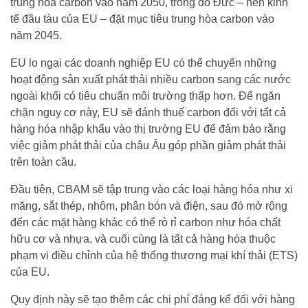
trung hòa carbon vào năm 2050, trong đó Đức – nền kinh
tế đầu tàu của EU – đặt mục tiêu trung hòa carbon vào
năm 2045.
EU lo ngại các doanh nghiệp EU có thể chuyển những
hoạt động sản xuất phát thải nhiều carbon sang các nước
ngoài khối có tiêu chuẩn môi trường thấp hơn. Để ngăn
chặn nguy cơ này, EU sẽ đánh thuế carbon đối với tất cả
hàng hóa nhập khẩu vào thị trường EU để đảm bảo rằng
việc giảm phát thải của châu Âu góp phần giảm phát thải
trên toàn cầu.
Đầu tiên, CBAM sẽ tập trung vào các loại hàng hóa như xi
măng, sắt thép, nhôm, phân bón và điện, sau đó mở rộng
đến các mặt hàng khác có thể rò rỉ carbon như hóa chất
hữu cơ và nhựa, và cuối cùng là tất cả hàng hóa thuộc
phạm vi điều chỉnh của hệ thống thương mại khí thải (ETS)
của EU.
Quy định này sẽ tạo thêm các chi phí đáng kể đối với hàng