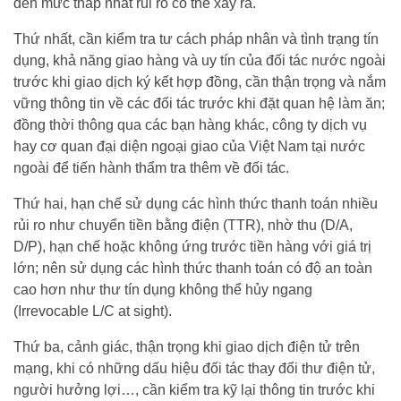
đến mức thấp nhất rủi ro có thể xảy ra.
Thứ nhất, cần kiểm tra tư cách pháp nhân và tình trạng tín
dụng, khả năng giao hàng và uy tín của đối tác nước ngoài
trước khi giao dịch ký kết hợp đồng, cần thận trọng và nắm
vững thông tin về các đối tác trước khi đặt quan hệ làm ăn;
đồng thời thông qua các bạn hàng khác, công ty dịch vụ
hay cơ quan đại diện ngoại giao của Việt Nam tại nước
ngoài để tiến hành thẩm tra thêm về đối tác.
Thứ hai, hạn chế sử dụng các hình thức thanh toán nhiều
rủi ro như chuyển tiền bằng điện (TTR), nhờ thu (D/A,
D/P), hạn chế hoặc không ứng trước tiền hàng với giá trị
lớn; nên sử dụng các hình thức thanh toán có độ an toàn
cao hơn như thư tín dụng không thể hủy ngang
(Irrevocable L/C at sight).
Thứ ba, cảnh giác, thận trọng khi giao dịch điện tử trên
mạng, khi có những dấu hiệu đối tác thay đổi thư điện tử,
người hưởng lợi…, cần kiểm tra kỹ lại thông tin trước khi