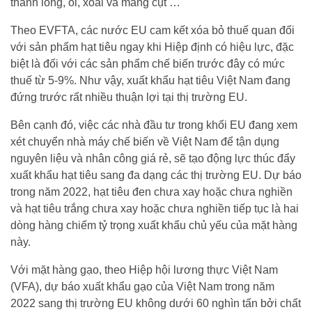
thanh long, ổi, xoài và măng cụt …
Theo EVFTA, các nước EU cam kết xóa bỏ thuế quan đối
với sản phẩm hạt tiêu ngay khi Hiệp định có hiệu lực, đặc
biệt là đối với các sản phẩm chế biến trước đây có mức
thuế từ 5-9%. Như vậy, xuất khẩu hạt tiêu Việt Nam đang
đứng trước rất nhiều thuận lợi tại thị trường EU.
Bên cạnh đó, việc các nhà đầu tư trong khối EU đang xem
xét chuyển nhà máy chế biến về Việt Nam để tận dụng
nguyên liệu và nhân công giá rẻ, sẽ tạo động lực thúc đẩy
xuất khẩu hạt tiêu sang đa dạng các thị trường EU. Dự báo
trong năm 2022, hạt tiêu đen chưa xay hoặc chưa nghiền
và hạt tiêu trắng chưa xay hoặc chưa nghiền tiếp tục là hai
dòng hàng chiếm tỷ trọng xuất khẩu chủ yếu của mặt hàng
này.
Với mặt hàng gạo, theo Hiệp hội lương thực Việt Nam
(VFA), dự báo xuất khẩu gạo của Việt Nam trong năm
2022 sang thị trường EU không dưới 60 nghìn tấn bởi chất