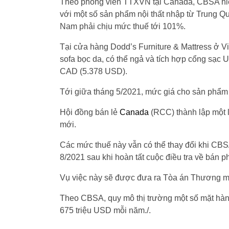
Theo phóng viên TTXVN tại Canada, CBSA hiệ
với một số sản phẩm nội thất nhập từ Trung Q
Nam phải chịu mức thuế tới 101%.
Tại cửa hàng Dodd’s Furniture & Mattress ở Vic
sofa bọc da, có thể ngả và tích hợp cổng sạc 
CAD (5.378 USD).
Tới giữa tháng 5/2021, mức giá cho sản phẩm
Hội đồng bán lẻ
Canada
(RCC) thành lập một 
mới.
Các mức thuế này vẫn có thể thay đổi khi CBS
8/2021 sau khi hoàn tất cuộc điều tra về bán ph
Vụ việc này sẽ được đưa ra Tòa án Thương m
Theo CBSA, quy mô thị trường một số mặt hàn
675 triệu USD mỗi năm./.