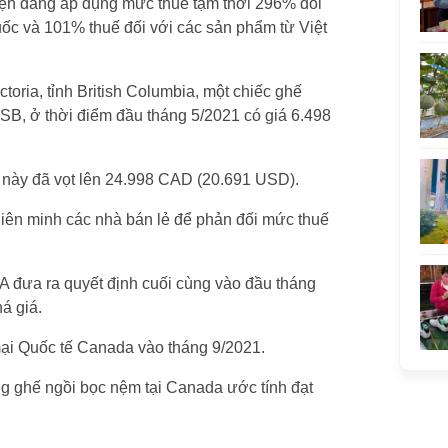
n đang áp dụng mức thuế tạm thời 296% đối
uốc và 101% thuế đối với các sản phẩm từ Việt
toria, tỉnh British Columbia, một chiếc ghế
USB, ở thời điểm đầu tháng 5/2021 có giá 6.498
 này đã vọt lên 24.998 CAD (20.691 USD).
liên minh các nhà bán lẻ để phản đối mức thuế
A đưa ra quyết định cuối cùng vào đầu tháng
á giá.
ại Quốc tế Canada vào tháng 9/2021.
g ghế ngồi bọc nệm tại Canada ước tính đạt