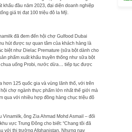
uất khẩu đầu năm 2023, đại diện doanh nghiệp
ng giá trị đạt 100 triệu đô la Mỹ.
inamilk đã đem đến hội chợ Gulfood Dubai
thu hút được sự quan tâm của khách hàng là
 biệt như Dielac Premature (sữa bột dành cho
c sản phẩm xuất khẩu truyền thống như sữa bột
a chua uống Probi, nước dừa… tiếp tục được
 hơn 125 quốc gia và vùng lãnh thổ, với trên
 hội chợ ngành thực phẩm lớn nhất thế giới mà
m qua với nhiều hợp đồng hàng chục triệu đô
 Vinamilk, ông Zia Ahmad Mohd Asmail – đối
 khu vực Trung Đông cho biết: “Chang tôi đã
ầu với thị trường Afghanistan. Nhưng nay