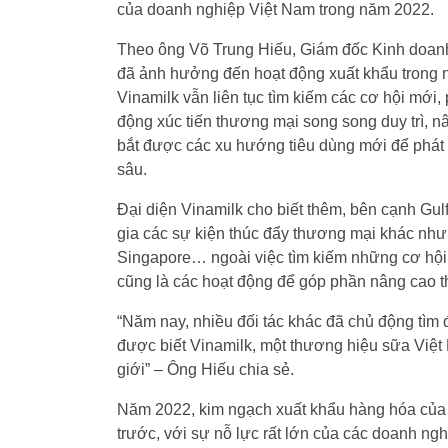
của doanh nghiệp Việt Nam trong năm 2022.
Theo ông Võ Trung Hiếu, Giám đốc Kinh doanh 
đã ảnh hưởng đến hoạt động xuất khẩu trong 
Vinamilk vẫn liên tục tìm kiếm các cơ hội mới, 
động xúc tiến thương mại song song duy trì, 
bắt được các xu hướng tiêu dùng mới để phát t
sâu.
Đại diện Vinamilk cho biết thêm, bên cạnh Gul
gia các sự kiện thúc đẩy thương mại khác nh
Singapore… ngoài việc tìm kiếm những cơ hội 
cũng là các hoạt động để góp phần nâng cao t
“Năm nay, nhiều đối tác khác đã chủ động tìm 
được biết Vinamilk, một thương hiệu sữa Việt 
giới” – Ông Hiếu chia sẻ.
Năm 2022, kim ngạch xuất khẩu hàng hóa của 
trước, với sự nỗ lực rất lớn của các doanh ngh