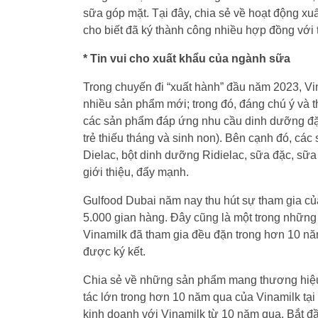
sữa góp mặt. Tại đây, chia sẻ về hoạt động x
cho biết đã ký thành công nhiều hợp đồng với tổ
* Tin vui cho xuất khẩu của ngành sữa
Trong chuyến đi “xuất hành” đầu năm 2023, V
nhiều sản phẩm mới; trong đó, đáng chú ý và 
các sản phẩm đáp ứng nhu cầu dinh dưỡng đặc
trẻ thiếu tháng và sinh non). Bên cạnh đó, cá
Dielac, bột dinh dưỡng Ridielac, sữa đặc, sữ
giới thiệu, đẩy mạnh.
Gulfood Dubai năm nay thu hút sự tham gia của
5.000 gian hàng. Đây cũng là một trong những
Vinamilk đã tham gia đều đặn trong hơn 10 nă
được ký kết.
Chia sẻ về những sản phẩm mang thương hiệu
tác lớn trong hơn 10 năm qua của Vinamilk tại
kinh doanh với Vinamilk từ 10 năm qua. Bắt đ