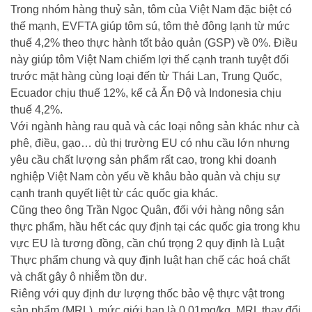
Trong nhóm hàng thuỷ sản, tôm của Việt Nam đặc biệt có
thế mạnh, EVFTA giúp tôm sú, tôm thẻ đông lạnh từ mức
thuế 4,2% theo thực hành tốt bảo quản (GSP) về 0%. Điều
này giúp tôm Việt Nam chiếm lợi thế cạnh tranh tuyệt đối
trước mặt hàng cùng loại đến từ Thái Lan, Trung Quốc,
Ecuador chịu thuế 12%, kể cả Ấn Độ và Indonesia chịu
thuế 4,2%.
Với ngành hàng rau quả và các loại nông sản khác như cà
phê, điều, gạo… dù thị trường EU có nhu cầu lớn nhưng
yêu cầu chất lượng sản phẩm rất cao, trong khi doanh
nghiệp Việt Nam còn yếu về khâu bảo quản và chịu sự
cạnh tranh quyết liệt từ các quốc gia khác.
Cũng theo ông Trần Ngọc Quân, đối với hàng nông sản
thực phẩm, hầu hết các quy định tại các quốc gia trong khu
vực EU là tương đồng, cần chú trọng 2 quy định là Luật
Thực phẩm chung và quy định luật hạn chế các hoá chất
và chất gây ô nhiễm tồn dư.
Riêng với quy định dư lượng thốc bảo vệ thực vật trong
sản phẩm (MRL), mức giới hạn là 0,01mg/kg. MRL thay đổi