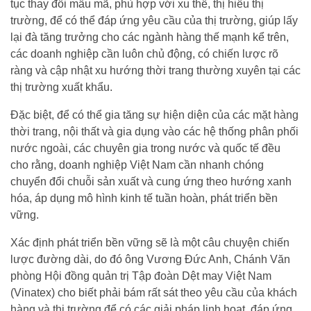
tục thay đổi mẫu mã, phù hợp với xu thế, thị hiếu thị
trường, để có thể đáp ứng yêu cầu của thị trường, giúp lấy
lại đà tăng trưởng cho các ngành hàng thế mạnh kể trên,
các doanh nghiệp cần luôn chủ động, có chiến lược rõ
ràng và cập nhật xu hướng thời trang thường xuyên tại các
thị trường xuất khẩu.
Đặc biệt, để có thể gia tăng sự hiện diện của các mặt hàng
thời trang, nội thất và gia dụng vào các hệ thống phân phối
nước ngoài, các chuyên gia trong nước và quốc tế đều
cho rằng, doanh nghiệp Việt Nam cần nhanh chóng
chuyển đổi chuỗi sản xuất và cung ứng theo hướng xanh
hóa, áp dụng mô hình kinh tế tuần hoàn, phát triển bền
vững.
Xác định phát triển bền vững sẽ là một câu chuyện chiến
lược đường dài, do đó ông Vương Đức Anh, Chánh Văn
phòng Hội đồng quản trị Tập đoàn Dệt may Việt Nam
(Vinatex) cho biết phải bám rất sát theo yêu cầu của khách
hàng và thị trường để có các giải pháp linh hoạt, đáp ứng