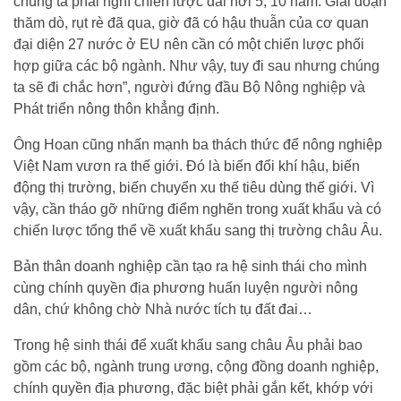
chúng ta phải nghĩ chiến lược dài hơi 5, 10 năm. Giai đoạn
thăm dò, rụt rè đã qua, giờ đã có hậu thuẫn của cơ quan
đại diện 27 nước ở EU nên cần có một chiến lược phối
hợp giữa các bộ ngành. Như vậy, tuy đi sau nhưng chúng
ta sẽ đi chắc hơn”, người đứng đầu Bộ Nông nghiệp và
Phát triển nông thôn khẳng định.
Ông Hoan cũng nhấn mạnh ba thách thức để nông nghiệp
Việt Nam vươn ra thế giới. Đó là biến đổi khí hậu, biến
động thị trường, biến chuyển xu thế tiêu dùng thế giới. Vì
vậy, cần tháo gỡ những điểm nghẽn trong xuất khẩu và có
chiến lược tổng thể về xuất khẩu sang thị trường châu Âu.
Bản thân doanh nghiệp cần tạo ra hệ sinh thái cho mình
cùng chính quyền địa phương huấn luyện người nông
dân, chứ không chờ Nhà nước tích tụ đất đai…
Trong hệ sinh thái để xuất khẩu sang châu Âu phải bao
gồm các bộ, ngành trung ương, cộng đồng doanh nghiệp,
chính quyền địa phương, đặc biệt phải gắn kết, khớp với