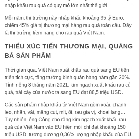
nhập khẩu rau quả có quy mô lớn nhất thế giới.
Mỗi năm, thị trường này nhập khẩu khoảng 35 tỷ Euro,
chiếm 45% giá trị thương mại hàng rau quả toàn cầu. Đây
là thị trường tiềm năng cho rau quả Việt Nam.
THIẾU XÚC TIẾN THƯƠNG MẠI, QUẢNG
BÁ SẢN PHẨM
Thời gian qua, Việt Nam xuất khẩu rau quả sang EU tiến
triển tích cực, tăng trưởng bình quân hàng năm gần 20%.
Tính riêng 8 tháng năm 2021, kim ngạch xuất khẩu rau củ
quả, trái cây của nước ta sang EU đạt 88,5 triệu USD.
Các sản phẩm nhập khẩu từ Việt Nam gồm xoài, chanh
leo, nhãn, vải, măng cụt, mít, ổi, rau gia vị, khoai lang…
Tuy nhiên, ông Công cho rằng kim ngạch xuất khẩu rau
quả của Việt Nam vào EU hiện mới chỉ đạt khoảng 150
triệu USD, tương đương 0,36% lượng nhập khẩu của EU.