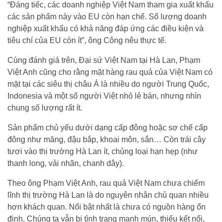
“Đáng tiếc, các doanh nghiệp Việt Nam tham gia xuất khẩu
các sản phẩm này vào EU còn hạn chế. Số lượng doanh
nghiệp xuất khẩu có khả năng đáp ứng các điều kiện và
tiêu chí của EU còn ít”, ông Công nêu thực tế.
Cùng đánh giá trên, Đại sứ Việt Nam tại Hà Lan, Phạm
Việt Anh cũng cho rằng mặt hàng rau quả của Việt Nam có
mặt tại các siêu thị châu Á là nhiều do người Trung Quốc,
Indonesia và một số người Việt nhỏ lẻ bán, nhưng nhìn
chung số lượng rất ít.
Sản phẩm chủ yếu dưới dạng cấp đông hoặc sơ chế cấp
đông như măng, đậu bắp, khoai môn, sắn… Còn trái cây
tươi vào thị trường Hà Lan ít, chủng loại hạn hẹp (như
thanh long, vải nhãn, chanh dây).
Theo ông Phạm Việt Anh, rau quả Việt Nam chưa chiếm
lĩnh thị trường Hà Lan là do nguyên nhân chủ quan nhiều
hơn khách quan. Nổi bật nhất là chưa có nguồn hàng ổn
định. Chúng ta vẫn bị tình trạng manh mún, thiếu kết nối,