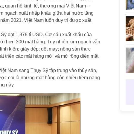
 quan hệ kinh tế, thương mại Việt Nam –
kim ngạch xuất nhập khẩu giữa hai nước tăng
năm 2021. Việt Nam luôn duy trì được xuất
Sỹ đạt 1,878 tỉ USD. Cơ cấu xuất khẩu của
với hơn 300 mặt hàng. Tuy nhiên kim ngạch vẫn
 linh kiện; giày dép; dệt may; nông sản thực
át triển các mặt hàng mới và mở rộng diện mặt
iệt Nam sang Thụy Sỹ tập trung vào thủy sản,
ược coi là những mặt hàng còn nhiều tiềm năng
ng này.