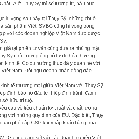
Châu Á ở Thụy Sỹ thì số lượng ít”, bà Thục
c hi vọng sau này tại Thụy Sỹ, những chuỗi
ữa sản phẩm Việt. SVBG cũng hi vọng trong
i hợp với các doanh nghiệp Việt Nam đưa được
 Sỹ.
ễn giả tại phiên tư vấn cũng đưa ra những mặt
Thụy Sỹ chủ trương ủng hộ tự do hóa thương
iển kinh tế. Có xu hướng thúc đẩ y quan hệ với
 Việt Nam. Đội ngũ doanh nhân đông đảo,
ệ kinh tế thương mại giữa Việt Nam với Thụy Sỹ
ệp định bảo hộ đầu tư, hiệp định tránh đánh
 sở hữu trí tuệ.
êu cầu về tiêu chuẩn kỹ thuật và chất lượng
ồng với những quy định của EU. Đặc biệt, Thụy
ế quan phổ cập GSP khi nhập khẩu hàng hóa
SVBG cũng cam kết với các doanh nghiệp Việt