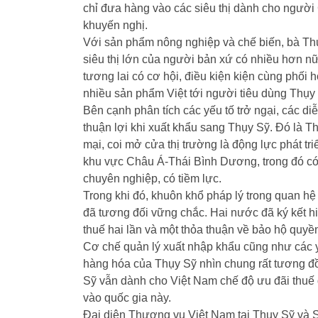
chỉ đưa hàng vào các siêu thị dành cho người 
khuyến nghị.
Với sản phẩm nông nghiệp và chế biến, bà Thụ
siêu thị lớn của người bản xứ có nhiều hơn n
tương lai có cơ hội, điều kiện kiện cùng phố
nhiều sản phẩm Việt tới người tiêu dùng Thụy
Bên cạnh phân tích các yếu tố trở ngại, các di
thuận lợi khi xuất khẩu sang Thụy Sỹ. Đó là 
mại, coi mở cửa thị trường là động lực phát tr
khu vực Châu Á-Thái Bình Dương, trong đó có
chuyên nghiệp, có tiềm lực.
Trong khi đó, khuôn khổ pháp lý trong quan h
đã tương đối vững chắc. Hai nước đã ký kết hi
thuế hai lần và một thỏa thuận về bảo hộ quyền
Cơ chế quản lý xuất nhập khẩu cũng như các y
hàng hóa của Thụy Sỹ nhìn chung rất tương đ
Sỹ vẫn dành cho Việt Nam chế độ ưu đãi thu
vào quốc gia này.
Đại diện Thương vụ Việt Nam tại Thụy Sỹ và 