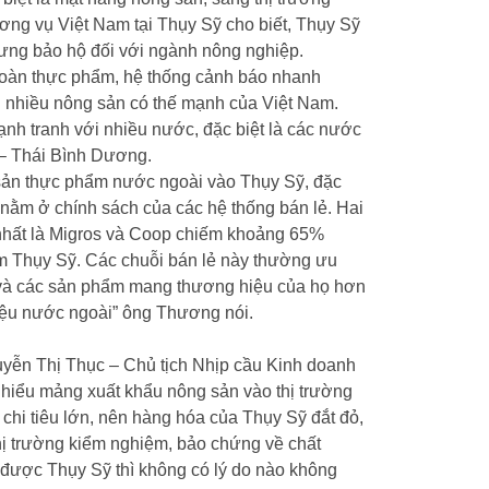
g vụ Việt Nam tại Thụy Sỹ cho biết, Thụy Sỹ
ưng bảo hộ đối với ngành nông nghiệp.
 toàn thực phẩm, hệ thống cảnh báo nhanh
i nhiều nông sản có thế mạnh của Việt Nam.
nh tranh với nhiều nước, đặc biệt là các nước
 – Thái Bình Dương.
 sản thực phẩm nước ngoài vào Thụy Sỹ, đặc
, nằm ở chính sách của các hệ thống bán lẻ. Hai
 nhất là Migros và Coop chiếm khoảng 65%
ẩm Thụy Sỹ. Các chuỗi bán lẻ này thường ưu
 và các sản phẩm mang thương hiệu của họ hơn
iệu nước ngoài” ông Thương nói.
ễn Thị Thục – Chủ tịch Nhịp cầu Kinh doanh
hiểu mảng xuất khẩu nông sản vào thị trường
 chi tiêu lớn, nên hàng hóa của Thụy Sỹ đắt đỏ,
thị trường kiểm nghiệm, bảo chứng về chất
được Thụy Sỹ thì không có lý do nào không