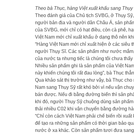
Theo bà Thục, hàng Việt xuất khẩu sang Thụy 
Theo đánh giá của Chủ tịch SVBG, ở Thụy Sỹ, 
người bản địa và người dân Châu Á, sản phẩm
của SVBG, mới chỉ có hạt điều, còn cà phê, hạt
Việt Nam mới chỉ xuất khẩu ở dạng thô nên kh
“Hàng Việt Nam mới chỉ xuất hiện ở các siêu 
người Thụy Sĩ. Các sản phẩm như nước mắm, 
của nước ta nhưng tiếc là chúng tôi chưa thấy 
Nhiều sản phẩm ghi là sản phẩm của Việt Nam 
này khiến chúng tôi rất đau lòng”, bà Thục thẳn
Qua khảo sát thị trường như vậy, bà Thục cho
Nam sang Thụy Sỹ rất khó bởi vì nếu vận chuy
bán được. Nếu đi bằng đường biển thì sản ph
khi đó, người Thụy Sỹ chuộng dùng sản phẩm 
thải nhiều C02 khi vận chuyển bằng đường h
“Chỉ còn cách Việt Nam phải chế biến rồi xuất
để tạo ra những sản phẩm có thời gian bảo q
nước ở xa khác. Còn sản phẩm tươi đưa sang