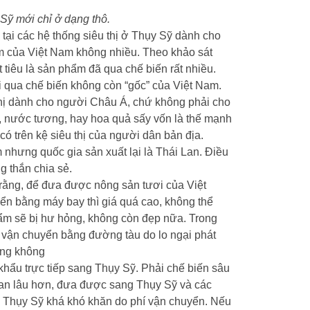
Sỹ mới chỉ ở dạng thô.
tại các hệ thống siêu thị ở Thụy Sỹ dành cho
 của Việt Nam không nhiều. Theo khảo sát
 tiêu là sản phẩm đã qua chế biến rất nhiều.
i qua chế biến không còn “gốc” của Việt Nam.
thị dành cho người Châu Á, chứ không phải cho
nước tương, hay hoa quả sấy vốn là thế mạnh
có trên kệ siêu thị của người dân bản địa.
nhưng quốc gia sản xuất lại là Thái Lan. Điều
g thắn chia sẻ.
 rằng, để đưa được nông sản tươi của Việt
ển bằng máy bay thì giá quá cao, không thể
ẩm sẽ bị hư hỏng, không còn đẹp nữa. Trong
vận chuyển bằng đường tàu do lo ngại phát
àng không
 khẩu trực tiếp sang Thụy Sỹ. Phải chế biến sâu
uan lâu hơn, đưa được sang Thụy Sỹ và các
 Thụy Sỹ khá khó khăn do phí vận chuyển. Nếu