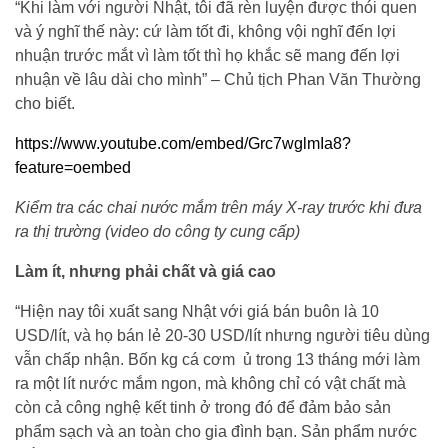
“Khi làm với người Nhật, tôi đã rèn luyện được thói quen
và ý nghĩ thế này: cứ làm tốt đi, không vội nghĩ đến lợi
nhuận trước mắt vì làm tốt thì họ khắc sẽ mang đến lợi
nhuận về lâu dài cho mình” – Chủ tịch Phan Văn Thường
cho biết.
https://www.youtube.com/embed/Grc7wglmIa8?
feature=oembed
Kiểm tra các chai nước mắm trên máy X-ray trước khi đưa
ra thị trường (video do công ty cung cấp)
Làm ít, nhưng phải chất và giá cao
“Hiện nay tôi xuất sang Nhật với giá bán buôn là 10
USD/lít, và họ bán lẻ 20-30 USD/lít nhưng người tiêu dùng
vẫn chấp nhận. Bốn kg cá cơm ủ trong 13 tháng mới làm
ra một lít nước mắm ngon, mà không chỉ có vật chất mà
còn cả công nghệ kết tinh ở trong đó để đảm bảo sản
phẩm sạch và an toàn cho gia đình bạn. Sản phẩm nước