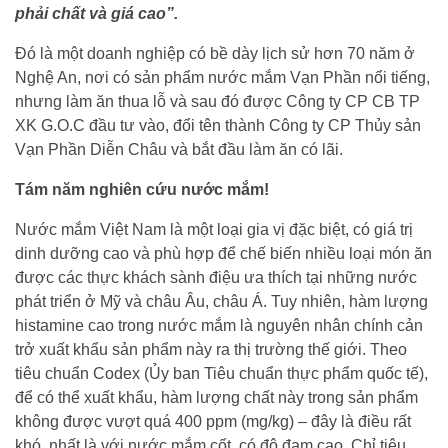
phải chất và giá cao”.
Đó là một doanh nghiệp có bề dày lịch sử hơn 70 năm ở
Nghệ An, nơi có sản phẩm nước mắm Vạn Phần nổi tiếng,
nhưng làm ăn thua lỗ và sau đó được Công ty CP CB TP
XK G.O.C đầu tư vào, đổi tên thành Công ty CP Thủy sản
Vạn Phần Diễn Châu và bắt đầu làm ăn có lãi.
Tám năm nghiên cứu nước mắm!
Nước mắm Việt Nam là một loại gia vị đặc biệt, có giá trị
dinh dưỡng cao và phù hợp để chế biến nhiều loại món ăn
được các thực khách sành điệu ưa thích tại những nước
phát triển ở Mỹ và châu Âu, châu Á. Tuy nhiên, hàm lượng
histamine cao trong nước mắm là nguyên nhân chính cản
trở xuất khẩu sản phẩm này ra thị trường thế giới. Theo
tiêu chuẩn Codex (Ủy ban Tiêu chuẩn thực phẩm quốc tế),
để có thể xuất khẩu, hàm lượng chất này trong sản phẩm
không được vượt quá 400 ppm (mg/kg) – đây là điều rất
khó, nhất là với nước mắm cốt, có độ đạm cao. Chỉ tiêu