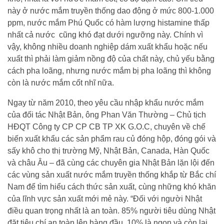
này ở nước mắm truyền thống dao động ở mức 800-1.000
ppm, nước mắm Phú Quốc có hàm lượng histamine thấp
nhất cả nước cũng khó đạt dưới ngưỡng này. Chính vì
vậy, không nhiều doanh nghiệp dám xuất khẩu hoặc nếu
xuất thì phải làm giảm nồng độ của chất này, chủ yếu bằng
cách pha loãng, nhưng nước mắm bị pha loãng thì không
còn là nước mắm cốt nhĩ nữa.
Ngay từ năm 2010, theo yêu cầu nhập khẩu nước mắm
của đối tác Nhật Bản, ông Phan Văn Thường – Chủ tịch
HĐQT Công ty CP CP CB TP XK G.O.C, chuyên về chế
biến xuất khẩu các sản phẩm rau củ đóng hộp, đóng gói và
sấy khô cho thị trường Mỹ, Nhật Bản, Canada, Hàn Quốc
và châu Âu – đã cùng các chuyên gia Nhật Bản lặn lội đến
các vùng sản xuất nước mắm truyền thống khắp từ Bắc chí
Nam để tìm hiểu cách thức sản xuất, cùng những khó khăn
của lĩnh vực sản xuất mới mẻ này. “Đối với người Nhật
điều quan trọng nhất là an toàn. 85% người tiêu dùng Nhật
đặt tiêu chí an toàn lên hàng đầu, 10% là ngon và còn lại