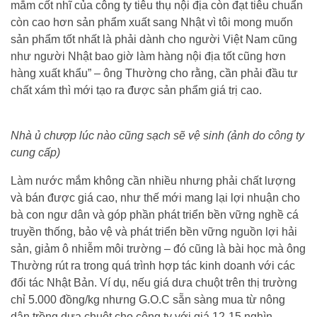
mắm cốt nhĩ của công ty tiêu thụ nội địa còn đạt tiêu chuẩn
còn cao hơn sản phẩm xuất sang Nhật vì tôi mong muốn
sản phẩm tốt nhất là phải dành cho người Việt Nam cũng
như người Nhật bao giờ làm hàng nội địa tốt cũng hơn
hàng xuất khẩu” – ông Thường cho rằng, cần phải đầu tư
chất xám thì mới tạo ra được sản phẩm giá trị cao.
Nhà ủ chượp lúc nào cũng sạch sẽ vệ sinh (ảnh do công ty
cung cấp)
Làm nước mắm không cần nhiều nhưng phải chất lượng
và bán được giá cao, như thế mới mang lại lợi nhuận cho
bà con ngư dân và góp phần phát triển bền vững nghề cá
truyền thống, bảo vệ và phát triển bền vững nguồn lợi hải
sản, giảm ô nhiễm môi trường – đó cũng là bài học mà ông
Thường rút ra trong quá trình hợp tác kinh doanh với các
đối tác Nhật Bản. Ví dụ, nếu giá dưa chuột trên thị trường
chỉ 5.000 đồng/kg nhưng G.O.C sẵn sàng mua từ nông
dân trồng dưa chuột cho công ty với giá 12-15 nghìn