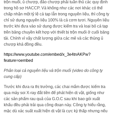
trộn muối, ủ chượp, đảo chượp phải tuân thủ các quy định
trong hồ sơ HACCP. Và không như các nơi khác có thể
chấp nhận một tỷ lệ cá tạp lẫn trong nguyên liệu, thì công ty
chỉ sử dụng nguyên liệu 100% là cá cơm tươi. Nguyên liệu
trước khi đưa vào sử dụng được kiểm tra và loại bỏ cá tạp
trên băng chuyền kết hợp với thiết bị trộn muối ở cuối băng
tải. Chính vì vậy chất lượng giữa các mẻ và các thùng ủ
chượp khá đồng đều.
https://www.youtube.com/embed/x_3e4tnAKPw?
feature=oembed
Phân loại cá nguyên liệu và trộn muối (video do công ty
cung cấp)
Trước khi đưa ra thị trường, các chai mắm được kiểm tra
qua máy soi X-ray đắt tiền để phát hiện dị vật, giống như
các sản phẩm rau quả của G.O.C sau khi bao gói xuất
khẩu đều phải trải qua công đoạn này. Công ty hiểu rằng,
mặc dù xác suất xuất hiện dị vật là cực kỳ thấp nhưng nếu