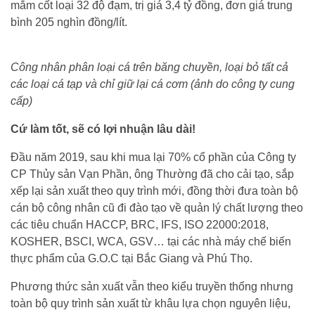
mắm cốt loại 32 độ đạm, trị giá 3,4 tỷ đồng, đơn giá trung
bình 205 nghìn đồng/lít.
Công nhân phân loại cá trên băng chuyền, loại bỏ tất cả
các loại cá tạp và chỉ giữ lại cá cơm (ảnh do công ty cung
cấp)
Cứ làm tốt, sẽ có lợi nhuận lâu dài!
Đầu năm 2019, sau khi mua lại 70% cổ phần của Công ty
CP Thủy sản Vạn Phần, ông Thường đã cho cải tạo, sắp
xếp lại sản xuất theo quy trình mới, đồng thời đưa toàn bộ
cán bộ công nhân cũ đi đào tạo về quản lý chất lượng theo
các tiêu chuẩn HACCP, BRC, IFS, ISO 22000:2018,
KOSHER, BSCI, WCA, GSV… tại các nhà máy chế biến
thực phẩm của G.O.C tại Bắc Giang và Phú Thọ.
Phương thức sản xuất vẫn theo kiểu truyền thống nhưng
toàn bộ quy trình sản xuất từ khâu lựa chọn nguyên liệu,