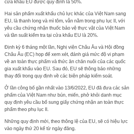
cửa khẩu EU được quy định là 50%.
Hai sản phẩm xuất khẩu chủ lực khác của Việt Nam sang
EU, là thanh long và mì tôm, vẫn nằm trong phụ lục II, với
yêu cầu chứng nhận thuốc bảo vệ thực vật của Việt Nam
và tần suất kiểm tra tại cửa khẩu EU là 20%.
Định kỳ 6 tháng một lần, Nghị viện Châu Âu và Hội đồng
Châu Âu (EC) họp để xem xét, đánh giá mức độ vi phạm
về an toàn thực phẩm và thức ăn chăn nuôi của các quốc
gia xuất khẩu vào EU. Sau đó, EU sẽ thông báo những
thay đổi trong quy định về các biện pháp kiểm soát.
Ở lần công bố gần nhất vào 13/6/2022, EU đã đưa các sản
phẩm của Việt Nam như bún, miến, phở khỏi danh mục
quy định yêu cầu bổ sung giấy chứng nhận an toàn thực
phẩm theo phụ lục II.
Những quy định mới, theo thông lệ của EU, sẽ có hiệu lực
vào ngày thứ 20 kể từ ngày đăng.