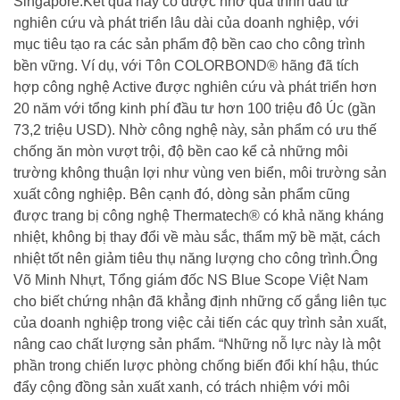
Singapore.Kết quả này có được nhờ quá trình đầu tư
nghiên cứu và phát triển lâu dài của doanh nghiệp, với
mục tiêu tạo ra các sản phẩm độ bền cao cho công trình
bền vững. Ví dụ, với Tôn COLORBOND® hãng đã tích
hợp công nghệ Active được nghiên cứu và phát triển hơn
20 năm với tổng kinh phí đầu tư hơn 100 triệu đô Úc (gần
73,2 triệu USD). Nhờ công nghệ này, sản phẩm có ưu thế
chống ăn mòn vượt trội, độ bền cao kể cả những môi
trường không thuận lợi như vùng ven biển, môi trường sản
xuất công nghiệp. Bên cạnh đó, dòng sản phẩm cũng
được trang bị công nghệ Thermatech® có khả năng kháng
nhiệt, không bị thay đổi về màu sắc, thẩm mỹ bề mặt, cách
nhiệt tốt nên giảm tiêu thụ năng lượng cho công trình.Ông
Võ Minh Nhựt, Tổng giám đốc NS Blue Scope Việt Nam
cho biết chứng nhận đã khẳng định những cố gắng liên tục
của doanh nghiệp trong việc cải tiến các quy trình sản xuất,
nâng cao chất lượng sản phẩm. “Những nỗ lực này là một
phần trong chiến lược phòng chống biến đổi khí hậu, thúc
đẩy cộng đồng sản xuất xanh, có trách nhiệm với môi