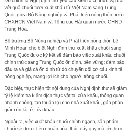
Đó chính là Nghị định thư yêu cầu kiểm dịch thực vật đối
với quả chuối tươi xuất khẩu từ Việt Nam sang Trung
Quốc giữa Bộ Nông nghiệp và Phát triển nông thôn nước
CHXHCN Việt Nam và Tổng cục Hải quan nước CHND
Trung Hoa.
Bộ trưởng Bộ Nông nghiệp và Phát triển nông thôn Lê
Minh Hoan cho biết Nghị định thư xuất khẩu chuối sang
Trung Quốc được ký kết sẽ đảm bảo việc xuất khẩu chuối
chính thức sang Trung Quốc ổn định, bền vững; đảm bảo
đầu ra và giá cả ổn định từ đó chuyển đổi cơ cấu kinh tế
nông nghiệp, mang lợi ích cho người trồng chuối.
Đặc biệt, thực hiện tốt nội dung của Nghị định thư sẽ giảm
tỷ lệ kiểm tra kiểm dịch thực vật tại cửa khẩu, thông quan
nhanh chóng, tạo thuận lợi cho nhà xuất khẩu, góp phần
giảm ùn tắc ở cửa khẩu.
Ngoài ra, việc xuất khẩu chuối chính ngạch, sản phẩm
chuối sẽ được tiêu chuẩn hóa, thúc đẩy quy mô lớn hơn,