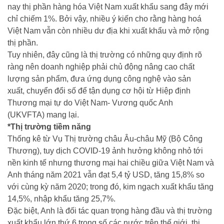
nay thị phần hàng hóa Việt Nam xuất khẩu sang đây mới
chỉ chiếm 1%. Bởi vậy, nhiều ý kiến cho rằng hàng hoá
Việt Nam vẫn còn nhiều dư địa khi xuất khẩu và mở rộng
thị phần.
Tuy nhiên, đây cũng là thị trường có những quy định rõ
ràng nên doanh nghiệp phải chủ động nâng cao chất
lượng sản phẩm, đưa ứng dụng công nghệ vào sản
xuất, chuyển đổi số để tận dụng cơ hội từ Hiệp định
Thương mại tự do Việt Nam- Vương quốc Anh
(UKVFTA) mang lại.
*Thị trường tiềm năng
Thống kê từ Vụ Thị trường châu Âu-châu Mỹ (Bộ Công
Thương), tuy dịch COVID-19 ảnh hưởng không nhỏ tới
nền kinh tế nhưng thương mại hai chiều giữa Việt Nam và
Anh tháng năm 2021 vẫn đạt 5,4 tỷ USD, tăng 15,8% so
với cùng kỳ năm 2020; trong đó, kim ngạch xuất khẩu tăng
14,5%, nhập khẩu tăng 25,7%.
Đặc biệt, Anh là đối tác quan trọng hàng đầu và thị trường
xuất khẩu lớn thứ 6 trong số các nước trên thế giới, thị