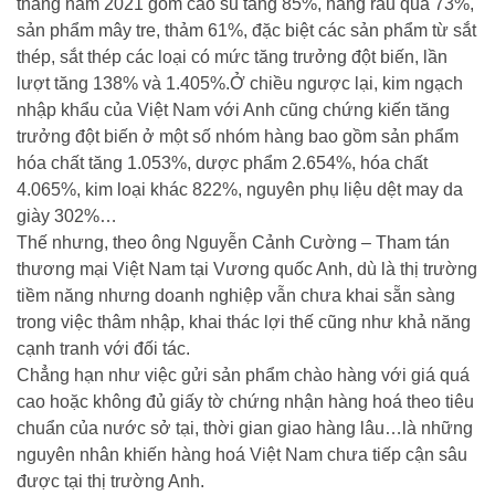
tháng năm 2021 gồm cao su tăng 85%, hàng rau quả 73%,
sản phẩm mây tre, thảm 61%, đặc biệt các sản phẩm từ sắt
thép, sắt thép các loại có mức tăng trưởng đột biến, lần
lượt tăng 138% và 1.405%.Ở chiều ngược lại, kim ngạch
nhập khẩu của Việt Nam với Anh cũng chứng kiến tăng
trưởng đột biến ở một số nhóm hàng bao gồm sản phẩm
hóa chất tăng 1.053%, dược phẩm 2.654%, hóa chất
4.065%, kim loại khác 822%, nguyên phụ liệu dệt may da
giày 302%…
Thế nhưng, theo ông Nguyễn Cảnh Cường – Tham tán
thương mại Việt Nam tại Vương quốc Anh, dù là thị trường
tiềm năng nhưng doanh nghiệp vẫn chưa khai sẵn sàng
trong việc thâm nhập, khai thác lợi thế cũng như khả năng
cạnh tranh với đối tác.
Chẳng hạn như việc gửi sản phẩm chào hàng với giá quá
cao hoặc không đủ giấy tờ chứng nhận hàng hoá theo tiêu
chuẩn của nước sở tại, thời gian giao hàng lâu…là những
nguyên nhân khiến hàng hoá Việt Nam chưa tiếp cận sâu
được tại thị trường Anh.