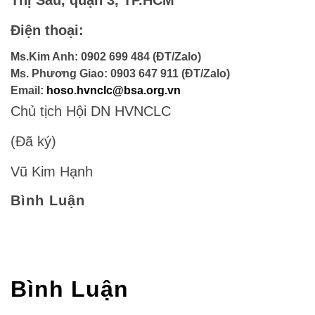
Thị Sáu, quận 3, TP.HCM
Điện thoại:
Ms.Kim Anh: 0902 699 484 (ĐT/Zalo)
Ms. Phương Giao: 0903 647 911 (ĐT/Zalo)
Email:
hoso.hvnclc@bsa.org.vn
Chủ tịch Hội DN HVNCLC
(Đã ký)
Vũ Kim Hạnh
Bình Luận
Bình Luận