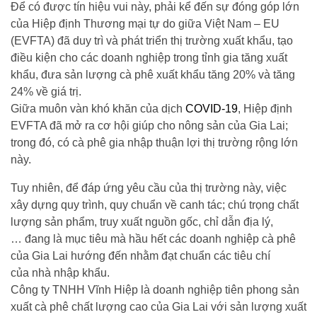
Để có được tín hiệu vui này, phải kể đến sự đóng góp lớn
của Hiệp định Thương mại tự do giữa Việt Nam – EU
(EVFTA) đã duy trì và phát triển thị trường xuất khẩu, tạo
điều kiện cho các doanh nghiệp trong tỉnh gia tăng xuất
khẩu, đưa sản lượng cà phê xuất khẩu tăng 20% và tăng
24% về giá trị.
Giữa muôn vàn khó khăn của dịch
COVID-19
, Hiệp định
EVFTA đã mở ra cơ hội giúp cho nông sản của Gia Lai;
trong đó, có cà phê gia nhập thuận lợi thị trường rộng lớn
này.
Tuy nhiên, để đáp ứng yêu cầu của thị trường này, việc
xây dựng quy trình, quy chuẩn về canh tác; chú trọng chất
lượng sản phẩm, truy xuất nguồn gốc, chỉ dẫn địa lý,
… đang là mục tiêu mà hầu hết các doanh nghiệp cà phê
của Gia Lai hướng đến nhằm đạt chuẩn các tiêu chí
của nhà nhập khẩu.
Công ty TNHH Vĩnh Hiệp là doanh nghiệp tiên phong sản
xuất cà phê chất lượng cao của Gia Lai với sản lượng xuất