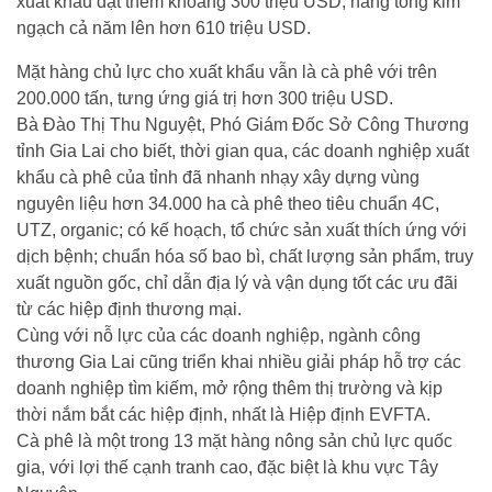
xuất khẩu đạt thêm khoảng 300 triệu USD, nâng tổng kim
ngạch cả năm lên hơn 610 triệu USD.
Mặt hàng chủ lực cho xuất khẩu vẫn là cà phê với trên
200.000 tấn, tưng ứng giá trị hơn 300 triệu USD.
Bà Đào Thị Thu Nguyệt, Phó Giám Đốc Sở Công Thương
tỉnh Gia Lai cho biết, thời gian qua, các doanh nghiệp xuất
khẩu cà phê của tỉnh đã nhanh nhạy xây dựng vùng
nguyên liệu hơn 34.000 ha cà phê theo tiêu chuẩn 4C,
UTZ, organic; có kế hoạch, tổ chức sản xuất thích ứng với
dịch bệnh; chuẩn hóa số bao bì, chất lượng sản phẩm, truy
xuất nguồn gốc, chỉ dẫn địa lý và vận dụng tốt các ưu đãi
từ các hiệp định thương mại.
Cùng với nỗ lực của các doanh nghiệp, ngành công
thương Gia Lai cũng triển khai nhiều giải pháp hỗ trợ các
doanh nghiệp tìm kiếm, mở rộng thêm thị trường và kịp
thời nắm bắt các hiệp định, nhất là Hiệp định EVFTA.
Cà phê là một trong 13 mặt hàng nông sản chủ lực quốc
gia, với lợi thế cạnh tranh cao, đặc biệt là khu vực Tây