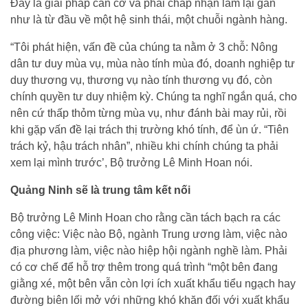
Đây là giải pháp căn cơ và phải chấp nhận làm lại gần
như là từ đầu về một hệ sinh thái, một chuỗi ngành hàng.
“Tôi phát hiện, vấn đề của chúng ta nằm ở 3 chỗ: Nông
dân tư duy mùa vụ, mùa nào tính mùa đó, doanh nghiệp tư
duy thương vụ, thương vụ nào tính thương vụ đó, còn
chính quyền tư duy nhiệm kỳ. Chúng ta nghĩ ngắn quá, cho
nên cứ thấp thỏm từng mùa vụ, như đánh bài may rủi, rồi
khi gặp vấn đề lại trách thị trường khó tính, để ùn ứ. “Tiên
trách kỷ, hậu trách nhân”, nhiều khi chính chúng ta phải
xem lại mình trước’, Bộ trưởng Lê Minh Hoan nói.
Quảng Ninh sẽ là trung tâm kết nối
Bộ trưởng Lê Minh Hoan cho rằng cần tách bạch ra các
công việc: Việc nào Bộ, ngành Trung ương làm, việc nào
địa phương làm, việc nào hiệp hội ngành nghề làm. Phải
có cơ chế để hỗ trợ thêm trong quá trình “một bên đang
giằng xé, một bên vẫn còn lợi ích xuất khẩu tiểu ngạch hay
đường biên lối mở với những khó khăn đối với xuất khẩu