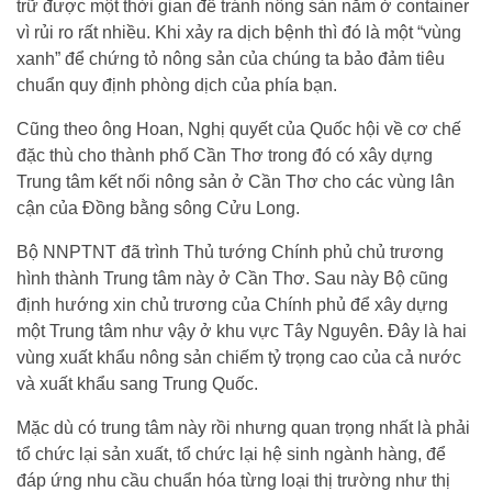
trữ được một thời gian để tránh nông sản nằm ở container
vì rủi ro rất nhiều. Khi xảy ra dịch bệnh thì đó là một “vùng
xanh” để chứng tỏ nông sản của chúng ta bảo đảm tiêu
chuẩn quy định phòng dịch của phía bạn.
Cũng theo ông Hoan, Nghị quyết của Quốc hội về cơ chế
đặc thù cho thành phố Cần Thơ trong đó có xây dựng
Trung tâm kết nối nông sản ở Cần Thơ cho các vùng lân
cận của Đồng bằng sông Cửu Long.
Bộ NNPTNT đã trình Thủ tướng Chính phủ chủ trương
hình thành Trung tâm này ở Cần Thơ. Sau này Bộ cũng
định hướng xin chủ trương của Chính phủ để xây dựng
một Trung tâm như vậy ở khu vực Tây Nguyên. Đây là hai
vùng xuất khẩu nông sản chiếm tỷ trọng cao của cả nước
và xuất khẩu sang Trung Quốc.
Mặc dù có trung tâm này rồi nhưng quan trọng nhất là phải
tổ chức lại sản xuất, tổ chức lại hệ sinh ngành hàng, để
đáp ứng nhu cầu chuẩn hóa từng loại thị trường như thị